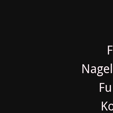
F
Nage
Fu
K